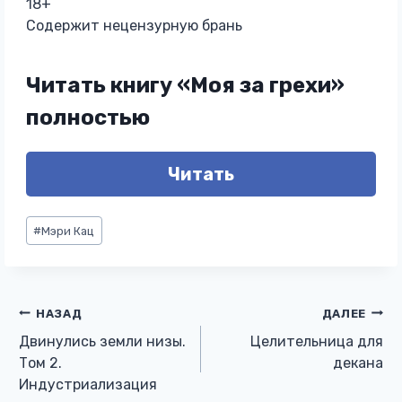
18+
Содержит нецензурную брань
Читать книгу «Моя за грехи»
полностью
Читать
Метки
#
Мэри Кац
записи:
Навигация
НАЗАД
ДАЛЕЕ
Двинулись земли низы.
Целительница для
по
Том 2.
декана
Индустриализация
записям