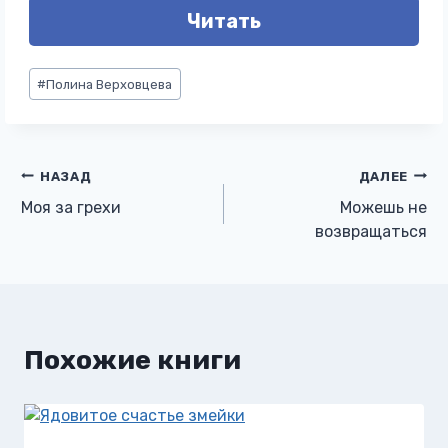
Читать
Метки
#
Полина Верховцева
записи:
Навигация
НАЗАД
ДАЛЕЕ
Моя за грехи
Можешь не
по
возвращаться
записям
Похожие книги