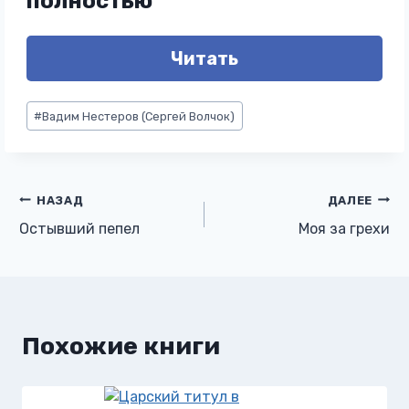
полностью
Читать
Метки
#
Вадим Нестеров (Сергей Волчок)
записи:
Навигация
НАЗАД
ДАЛЕЕ
Остывший пепел
Моя за грехи
по
записям
Похожие книги