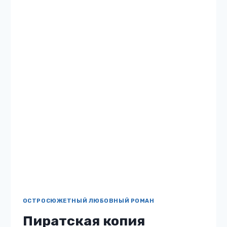
работает помощником юриста, а в свободное
время развлекается с…
ПИРАТСКАЯ
ЧИТАТЬ
КОПИЯ