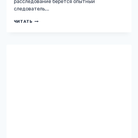
расследование берется опытный
следователь,…
КОДЕКС
ЧИТАТЬ
МОЛЧАНИЯ
ОСТРОСЮЖЕТНЫЙ ЛЮБОВНЫЙ РОМАН
Фиалка для магната
Жанр: Остросюжетный любовный роман
Автор: Этта Гут Бесплатно: нет 18 Описание
книги «Фиалка для магната» Насте
Бертеньевой восемнадцать. Она только
входит во взрослую жизнь. Глебу
Китайгородцеву сорок. Он человек жесткий,
…