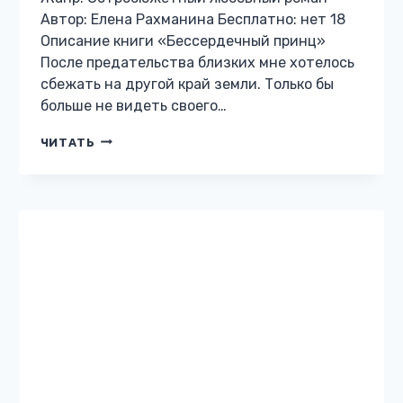
ОСТРОСЮЖЕТНЫЙ ЛЮБОВНЫЙ РОМАН
Сделка с врагом. Ответ
на измену
Жанр: Остросюжетный любовный роман
Автор: Рина Беж Бесплатно: нет 12 Описание
книги «Сделка с врагом. Ответ на измену» –
Я подарю вам коллекцию автомобилей, а вы
поможете мне. Сыграете роль…
СДЕЛКА
ЧИТАТЬ
С
ВРАГОМ.
ОТВЕТ
НА
ИЗМЕНУ