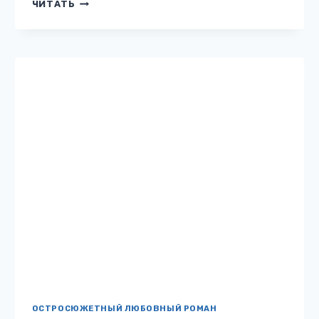
Описание книги «Девочка бандита» Я не
родилась с золотой ложкой во рту. Я знаю,
каково это жить с пьяницей-отцом и…
ДЕВОЧКА
ЧИТАТЬ
БАНДИТА