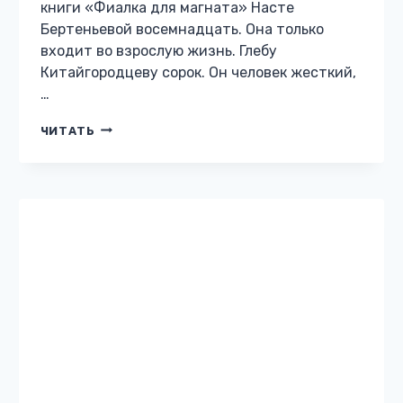
ОСТРОСЮЖЕТНЫЙ ЛЮБОВНЫЙ РОМАН
Пиратская копия
Жанр: Остросюжетный любовный роман
Автор: Матильда Старр Бесплатно: нет 18
Описание книги «Пиратская копия» Тринни
– обычная девушка своего времени. Она