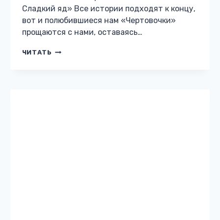
ОСТРОСЮЖЕТНЫЙ ЛЮБОВНЫЙ РОМАН
Бессердечный принц
Жанр: Остросюжетный любовный роман
Автор: Елена Рахманина Бесплатно: нет 18
Описание книги «Бессердечный принц»
После предательства близких мне хотелось
сбежать на другой край земли. Только бы
больше не видеть своего…