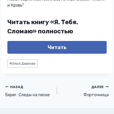
и Кровь"
Читать книгу «Я. Тебя.
Сломаю» полностью
Читать
Метки
#
Ольга Дашкова
записи:
Навигация
НАЗАД
ДАЛЕЕ
Берег. Следы на песке
Форточница
по
записям