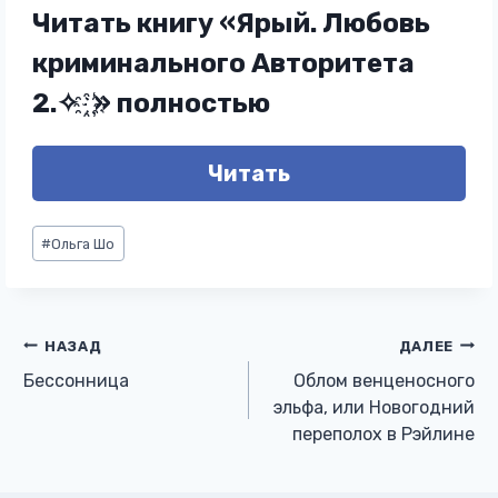
Читать книгу «Ярый. Любовь
криминального Авторитета
2.✧ ҈ ҉» полностью
Читать
Метки
#
Ольга Шо
записи:
Навигация
НАЗАД
ДАЛЕЕ
Бессонница
Облом венценосного
по
эльфа, или Новогодний
переполох в Рэйлине
записям