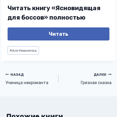
Читать книгу «Ясновидящая
для боссов» полностью
Читать
Метки
#
Ася Невеличка
записи:
Навигация
НАЗАД
ДАЛЕЕ
Ученица некроманта
Грязная сказка
по
записям
Похожие книги