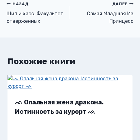
Навигация
НАЗАД
ДАЛЕЕ
Шип и хаос. Факультет
Самая Младшая Из
по
отверженных
Принцесс
записям
Похожие книги
ᨒ Опальная жена дракона.
Истинность за курорт ᨒ