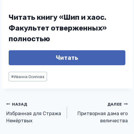
Читать книгу «Шип и хаос.
Факультет отверженных»
полностью
Читать
Метки
#
Иванна Осипова
записи:
Навигация
НАЗАД
ДАЛЕЕ
Избранная для Стража
Притворная дама его
по
Немёртвых
величества
записям