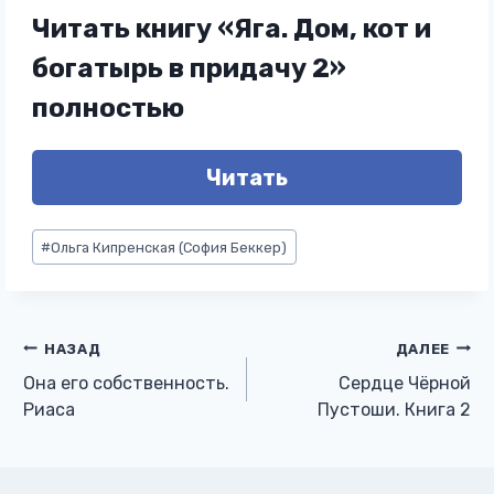
Читать книгу «Яга. Дом, кот и
богатырь в придачу 2»
полностью
Читать
Метки
#
Ольга Кипренская (София Беккер)
записи:
Навигация
НАЗАД
ДАЛЕЕ
Она его собственность.
Сердце Чёрной
по
Риаса
Пустоши. Книга 2
записям