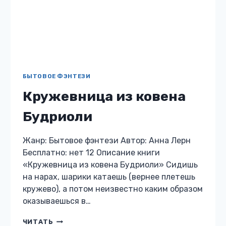
БЫТОВОЕ ФЭНТЕЗИ
Зелёный мир —
Пророчество
Жанр: Бытовое фэнтези Автор: Наталья
Мальцева Бесплатно: нет 12 Описание книги
«Зелёный мир — Пророчество» Ева и Игорь
нашли свои судьбы в Корохондоре, Рита же
не справилась и умерла. Но…
ЗЕЛЁНЫЙ
ЧИТАТЬ
МИР
—
ПРОРОЧЕСТВО