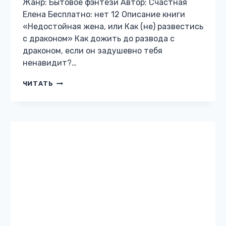
Жанр: Бытовое фэнтези Автор: Счастная
Елена Бесплатно: нет 12 Описание книги
«Недостойная жена, или Как (не) развестись
с драконом» Как дожить до развода с
драконом, если он задушевно тебя
ненавидит?…
НЕДОСТОЙНАЯ
ЧИТАТЬ
ЖЕНА,
ИЛИ
КАК
(НЕ)
РАЗВЕСТИСЬ
С
ДРАКОНОМ
БЫТОВОЕ ФЭНТЕЗИ
Принцесса по
требованию
Жанр: Бытовое фэнтези Автор: Ольга Шах