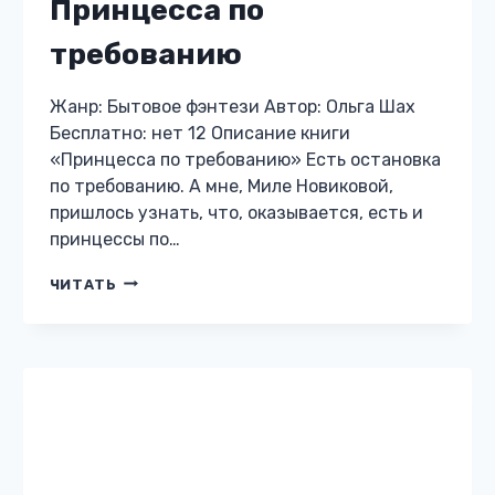
нас с сестрой была старая каретная
мастерская, несколько десятков брошенных
фамильяров и два…
ДЕЙСТВУЕМ,
ЧИТАТЬ
СЕСТРА!
БИЗНЕС
ИЛИ
ЛЮБОВЬ?
БЫТОВОЕ ФЭНТЕЗИ
Кружевница из ковена
Будриоли
Жанр: Бытовое фэнтези Автор: Анна Лерн
Бесплатно: нет 12 Описание книги
«Кружевница из ковена Будриоли» Сидишь
на нарах, шарики катаешь (вернее плетешь