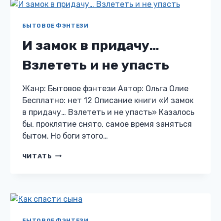
ДРАКОНОВ
БЫТОВОЕ ФЭНТЕЗИ
И замок в придачу…
Взлететь и не упасть
Жанр: Бытовое фэнтези Автор: Ольга Олие
Бесплатно: нет 12 Описание книги «И замок
в придачу… Взлететь и не упасть» Казалось
бы, проклятие снято, самое время заняться
бытом. Но боги этого…
И
ЧИТАТЬ
ЗАМОК
В
ПРИДАЧУ…
ВЗЛЕТЕТЬ
И
НЕ
УПАСТЬ
БЫТОВОЕ ФЭНТЕЗИ