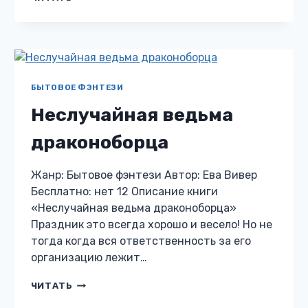
ВСЁ
ДРАКОНУ
МАСЛЕНИЦА,
ИЛИ
МАМАШКА
ДЛЯ
БЛИЗНЯШЕК.
БЫТОВОЕ ФЭНТЕЗИ
СЕРИЯ
Неслучайная ведьма
1
драконоборца
Жанр: Бытовое фэнтези Автор: Ева Вивер
Бесплатно: нет 12 Описание книги
«Неслучайная ведьма драконоборца»
Праздник это всегда хорошо и весело! Но не
тогда когда вся ответственность за его
организацию лежит…
НЕСЛУЧАЙНАЯ
ЧИТАТЬ
ВЕДЬМА