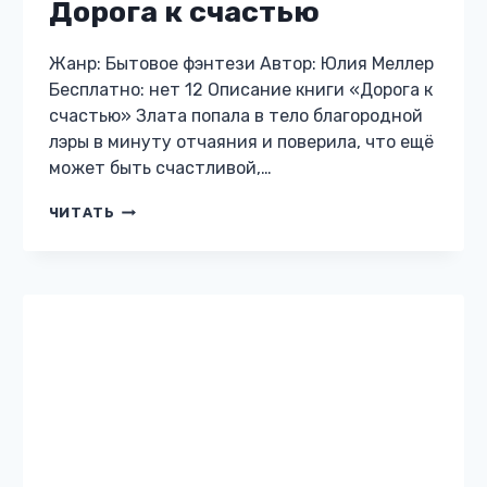
БЫТОВОЕ ФЭНТЕЗИ
Подарок для князя
Снежича или Маша —
драконье проклятие
Жанр: Бытовое фэнтези Автор: Ульяна
Соболева Бесплатно: нет 12 Описание книги
«Подарок для князя Снежича или Маша —
драконье проклятие» Журналистика —
штука опасная. Особенно если ты — дерзкая
рыжеволосая…