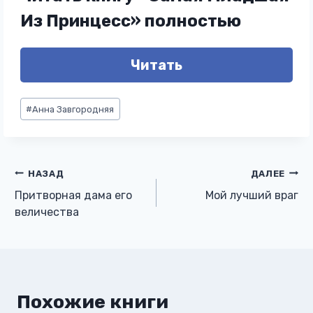
Из Принцесс» полностью
Читать
Метки
#
Анна Завгородняя
записи:
Навигация
НАЗАД
ДАЛЕЕ
Притворная дама его
Мой лучший враг
по
величества
записям
Похожие книги