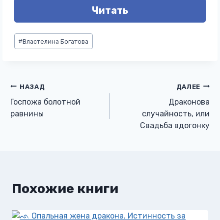
Читать
Метки
#
Властелина Богатова
записи:
Навигация
НАЗАД
ДАЛЕЕ
Госпожа болотной
Драконова
по
равнины
случайность, или
Свадьба вдогонку
записям
Похожие книги