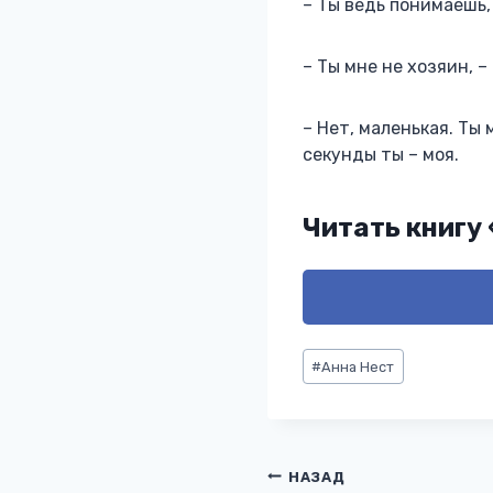
– Ты ведь понимаешь, 
– Ты мне не хозяин, –
– Нет, маленькая. Ты
секунды ты – моя.
Читать книгу
Метки
#
Анна Нест
записи:
Навигация
НАЗАД