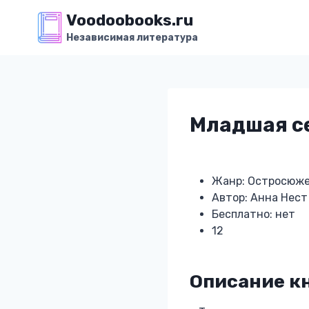
Перейти
Voodoobooks.ru
к
Независимая литература
содержимому
Младшая се
Жанр: Остросюже
Автор: Анна Нест
Бесплатно: нет
12
Описание кн