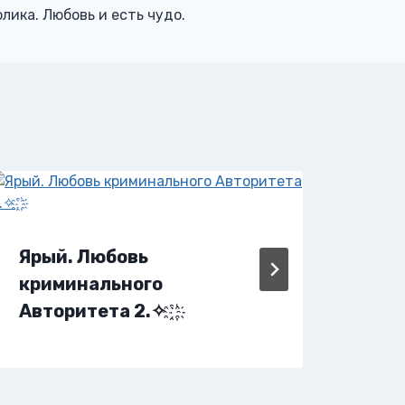
олика. Любовь и есть чудо.
Яры
Ярый. Любовь
криминального
Авторитета 2.✧ ҈ ҉