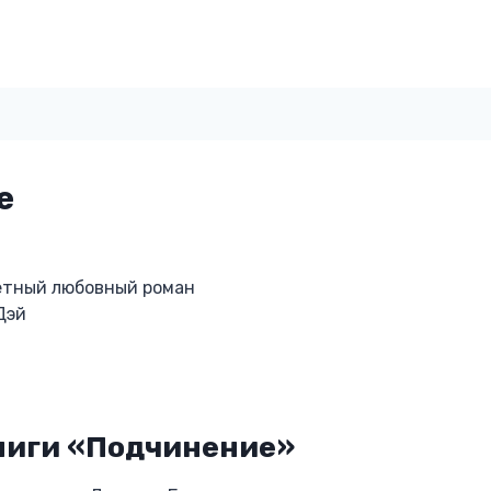
е
тный любовный роман
Дэй
ниги «Подчинение»