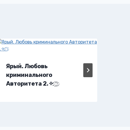
Яры
Ярый. Любовь
криминального
Авторитета 2.✧ ҈ ҉