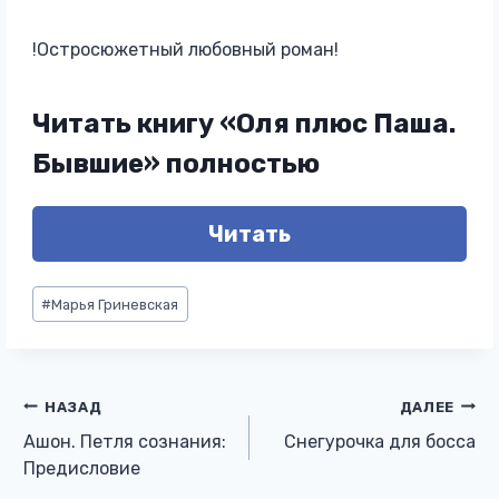
!Остросюжетный любовный роман!
Читать книгу «Оля плюс Паша.
Бывшие» полностью
Читать
Метки
#
Марья Гриневская
записи:
Навигация
НАЗАД
ДАЛЕЕ
Ашон. Петля сознания:
Снегурочка для босса
по
Предисловие