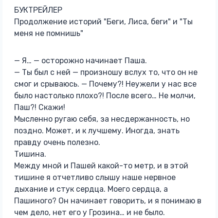
БУКТРЕЙЛЕР
Продолжение историй "Беги, Лиса, беги" и "Ты
меня не помнишь"
— Я… — осторожно начинает Паша.
— Ты был с ней — произношу вслух то, что он не
смог и срываюсь. — Почему?! Неужели у нас все
было настолько плохо?! После всего… Не молчи,
Паш?! Скажи!
Мысленно ругаю себя, за несдержанность, но
поздно. Может, и к лучшему. Иногда, знать
правду очень полезно.
Тишина.
Между мной и Пашей какой-то метр, и в этой
тишине я отчетливо слышу наше нервное
дыхание и стук сердца. Моего сердца, а
Пашиного? Он начинает говорить, и я понимаю в
чем дело, нет его у Грозина… и не было.