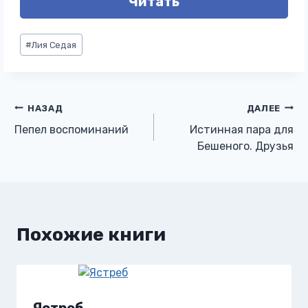
Читать
Метки
#
Лия Седая
записи:
Навигация
НАЗАД
ДАЛЕЕ
Пепел воспоминаний
Истинная пара для
по
Бешеного. Друзья
записям
Похожие книги
Ястреб