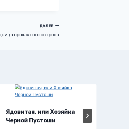
ДАЛЕЕ
дница проклятого острова
Яга.
Ядовитая, или Хозяйка
при
Черной Пустоши