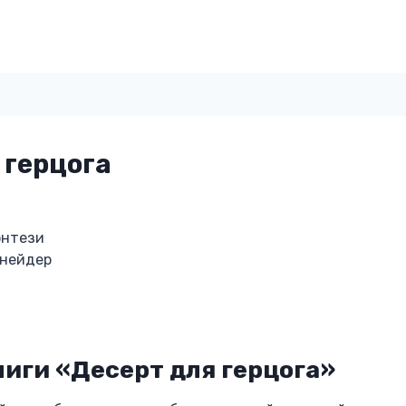
 герцога
энтези
Шнейдер
иги «Десерт для герцога»