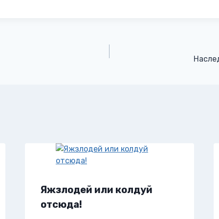
Насле
Яжзлодей или колдуй
отсюда!