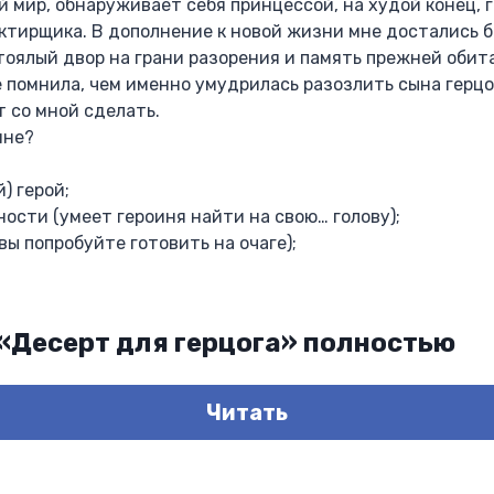
ой мир, обнаруживает себя принцессой, на худой конец, г
ктирщика. В дополнение к новой жизни мне достались б
тоялый двор на грани разорения и память прежней обит
е помнила, чем именно умудрилась разозлить сына герцо
т со мной сделать.
мне?
) герой;
ости (умеет героиня найти на свою… голову);
вы попробуйте готовить на очаге);
 «Десерт для герцога» полностью
Читать