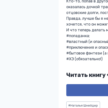
Кто-то, попав в друг
оказалась дочкой тра
отцовские долги, пос
Правда, лучше бы я н
хочется, что он може
И что теперь делать 
#попаданка;
#властный (и опасный
#приключения и опасн
#бытовое фэнтези (а 
#ХЭ (обязательно!)
Читать книгу
Метки
#
Наталья Шнейдер