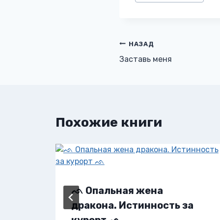
записи:
Навигация
НАЗАД
Заставь меня
по
записям
Похожие книги
ᨒ Опальная жена
дракона. Истинность за
курорт ᨒ