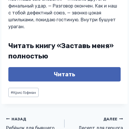
финальный удар. — Разговор окончен. Как и наш
с тобой дефектный союз, — звонко цокая
шпильками, покидаю гостиную. Внутри бушует
ураган.
Читать книгу «Заставь меня»
полностью
Читать
Метки
#
Крис Гофман
записи:
Навигация
НАЗАД
ДАЛЕЕ
Ребёнок для бывшего
Десерт для герцога