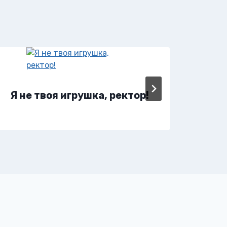
Я н
Я не твоя игрушка, ректор!
рек