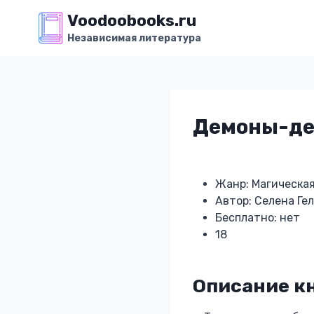
Перейти
Voodoobooks.ru
к
Независимая литература
содержимому
Демоны-де
Жанр: Магическа
Автор: Селена Ге
Бесплатно: нет
18
Описание к