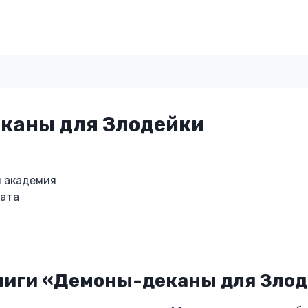
каны для Злодейки
я академия
лата
ниги «Демоны-деканы для Зло