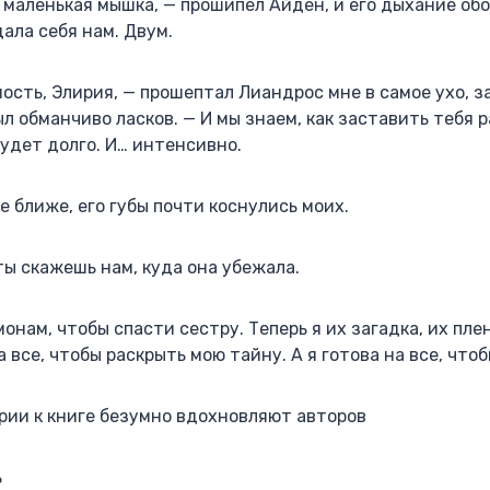
 маленькая мышка, — прошипел Айден, и его дыхание обо
дала себя нам. Двум.
сть, Элирия, — прошептал Лиандрос мне в самое ухо, з
ыл обманчиво ласков. — И мы знаем, как заставить тебя 
удет долго. И… интенсивно.
 ближе, его губы почти коснулись моих.
 ты скажешь нам, куда она убежала.
онам, чтобы спасти сестру. Теперь я их загадка, их пле
 все, чтобы раскрыть мою тайну. А я готова на все, чтоб
арии к книге безумно вдохновляют авторов‍
‍