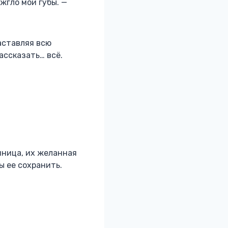
жгло мои губы. —
аставляя всю
рассказать… всё.
нница, их желанная
ы ее сохранить.