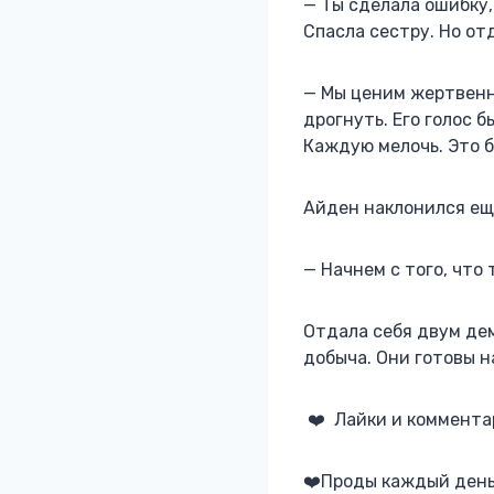
— Ты сделала ошибку,
Спасла сестру. Но от
— Мы ценим жертвенно
дрогнуть. Его голос б
Каждую мелочь. Это б
Айден наклонился еще
— Начнем с того, что
Отдала себя двум дем
добыча. Они готовы на
‍❤️‍ Лайки и коммент
‍❤️‍Проды каждый день