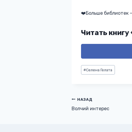
‍❤️‍Больше библиотек 
Читать книгу
Метки
#
Селена Гелата
записи:
Навигация
НАЗАД
Волчий интерес
по
записям