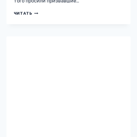
того просили призвавшие…
ТЕНЬ
ЧИТАТЬ
ШИФИРА,
ИЛИ
СЕМЬ
МУЖЕЙ
ДЛЯ
ПОПАДАНКИ