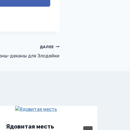
ДАЛЕЕ
оны-деканы для Злодейки
Ядовитая месть
Яд 