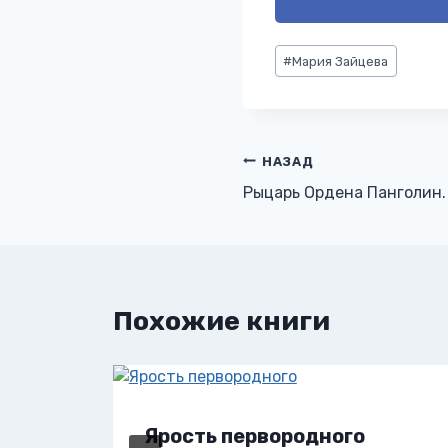
Метки
#
Мария Зайцева
записи:
Навигация
НАЗАД
Рыцарь Ордена Панголин.
по
записям
Похожие книги
Ярость первородного