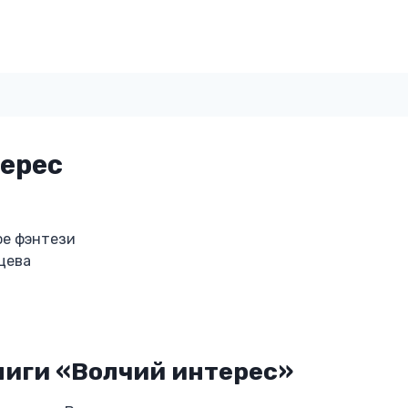
ерес
ое фэнтези
цева
ниги «Волчий интерес»