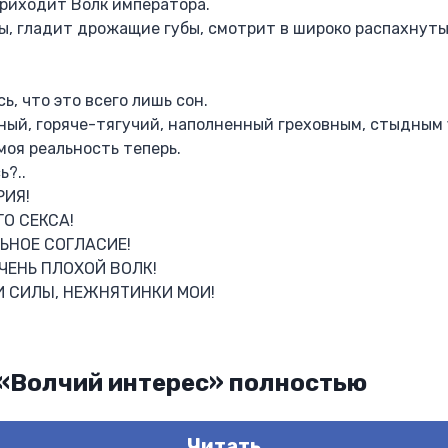
приходит Волк императора.
ы, гладит дрожащие губы, смотрит в широко распахнуты
ь, что это всего лишь сон.
ый, горяче-тягучий, наполненный греховным, стыдным 
моя реальность теперь.
ь?..
РИЯ!
ГО СЕКСА!
ЬНОЕ СОГЛАСИЕ!
ОЧЕНЬ ПЛОХОЙ ВОЛК!
 СИЛЫ, НЕЖНЯТИНКИ МОИ!
 «Волчий интерес» полностью
Читать