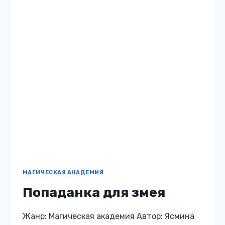
МАГИЧЕСКАЯ АКАДЕМИЯ
Ненужная жена дракона.
Зельеварение с нуля
Жанр: Магическая академия Автор: Нина
Новак Бесплатно: нет 12 Описание книги
«Ненужная жена дракона. Зельеварение с
нуля» Мне не повезло попасть в тело
ненужной жены генерала драконов. Виола
Лейн –…