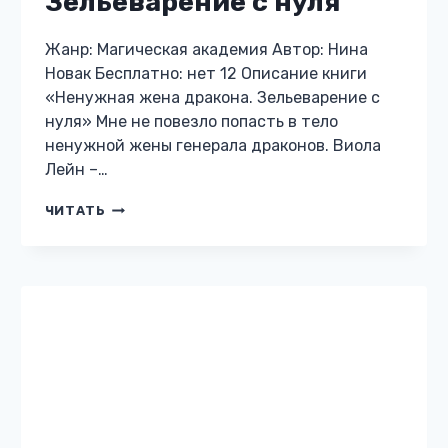
любовь» ❄ ❄ ❄ — Пари! — глаза Марка
вспыхнули алыми искорками. — Пари на…
АКАДЕМИЯ
ЧИТАТЬ
СТИХИЙ.
ПАРИ
НА
ЛЮБОВЬ