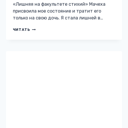
«Лишняя на факультете стихий» Мачеха
присвоила мое состояние и тратит его
только на свою дочь. Я стала лишней в…
ЛИШНЯЯ
ЧИТАТЬ
НА
ФАКУЛЬТЕТЕ
СТИХИЙ
МАГИЧЕСКАЯ АКАДЕМИЯ
Невеста ледяного
дракона в академии — 2
Жанр: Магическая академия Автор:
Виктория Цветкова Бесплатно: нет 12
Описание книги «Невеста ледяного дракона
в академии — 2» Впереди новый семестр в