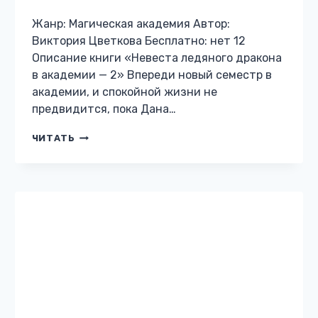
Жанр: Магическая академия Автор: Анна
Алора Бесплатно: нет 12 Описание книги
«Недотрога в Академии или никогда не
связывайтесь с ведьмами!» Я сбежала от
нежеланного замужества и поступила в
Академию. А…
НЕДОТРОГА
ЧИТАТЬ
В
АКАДЕМИИ
ИЛИ
НИКОГДА
НЕ
СВЯЗЫВАЙТЕСЬ
С
ВЕДЬМАМИ!
МАГИЧЕСКАЯ АКАДЕМИЯ
Портальная магия для
ведьмы