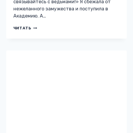
МАГИЧЕСКАЯ АКАДЕМИЯ
Попаданка для змея
Жанр: Магическая академия Автор: Ясмина
Сапфир Бесплатно: нет 18 Описание книги
«Попаданка для змея» –Успокойся!– рыкнул
мой наг-спаситель, закинув меня на плечо. –
Я голая! –Я заметил. –Я не хочу на…
ПОПАДАНКА
ЧИТАТЬ
ДЛЯ
ЗМЕЯ