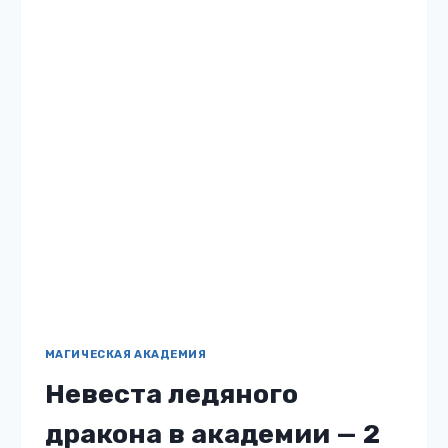
академии, и спокойной жизни не
предвидится, пока Дана…
НЕВЕСТА
ЧИТАТЬ
ЛЕДЯНОГО
ДРАКОНА
В
АКАДЕМИИ
—
2
МАГИЧЕСКАЯ АКАДЕМИЯ
Недотрога в Академии
или никогда не
связывайтесь с
ведьмами!