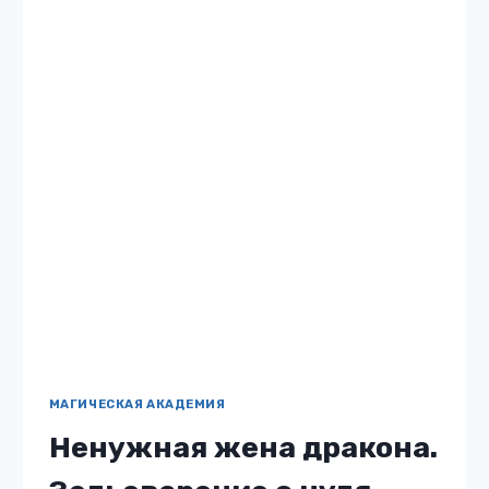
МАГИЧЕСКАЯ АКАДЕМИЯ
Академия Стихий. Пари
на любовь
Жанр: Магическая академия Автор:
Александра Берг Бесплатно: нет 12
Описание книги «Академия Стихий. Пари на