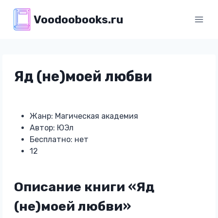
Перейти
Voodoobooks.ru
к
содержимому
Яд (не)моей любви
Жанр: Магическая академия
Автор: ЮЭл
Бесплатно: нет
12
Описание книги «Яд
(не)моей любви»