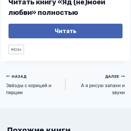
Читать книгу «Яд (не)моей
любви» полностью
Читать
Метки
#
ЮЭл
записи:
Навигация
НАЗАД
ДАЛЕЕ
Звёзды с корицей и
А я рисую запахи и
по
перцем
звуки
записям
Похожие книги