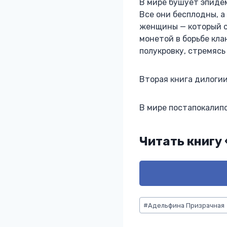
В мире бушует эпиде
Все они бесплодны, а
женщины — который с
монетой в борьбе кла
полукровку, стремясь
Вторая книга дилогии
В мире постапокалип
Читать книгу
Метки
#
Адельфина Призрачная
записи: