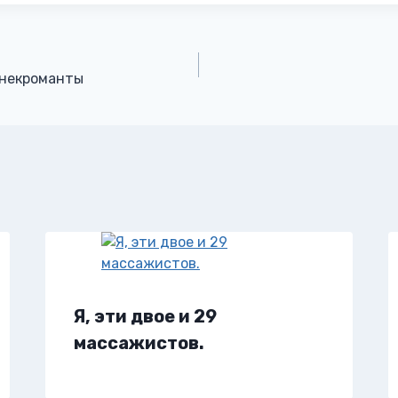
 некроманты
Я, эти двое и 29
массажистов.