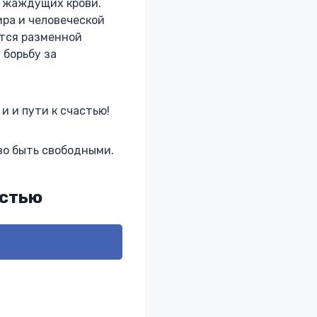
, жаждущих крови.
ира и человеческой
тся разменной
 борьбу за
и и пути к счастью!
во быть свободными.
остью