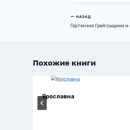
Навигация
НАЗАД
Гортензия Грей:сыщики и
по
записям
Похожие книги
Ярославна