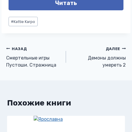
Читать
Метки
#
Kattie Karpo
записи:
Навигация
НАЗАД
ДАЛЕЕ
Смертельные игры
Демоны должны
по
Пустоши. Стражница
умереть 2
записям
Похожие книги