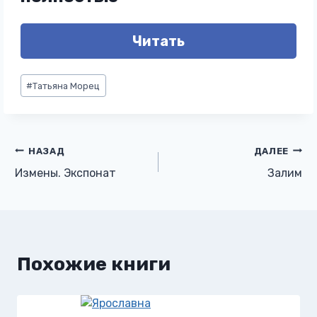
Читать
Метки
#
Татьяна Морец
записи:
Навигация
НАЗАД
ДАЛЕЕ
Измены. Экспонат
Залим
по
записям
Похожие книги