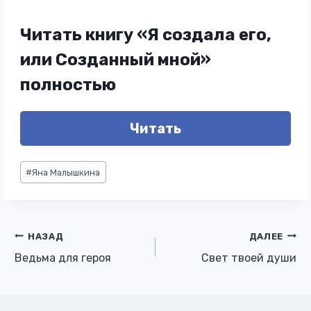
Читать книгу «Я создала его,
или Созданный мной»
полностью
Читать
Метки
#
Яна Малышкина
записи:
Навигация
НАЗАД
ДАЛЕЕ
Ведьма для героя
Свет твоей души
по
записям