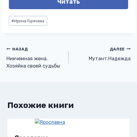
Читать
Метки
#
Ирина Горячева
записи:
Навигация
НАЗАД
ДАЛЕЕ
Никчемная жена.
Мутант.Надежда
по
Хозяйка своей судьбы
записям
Похожие книги