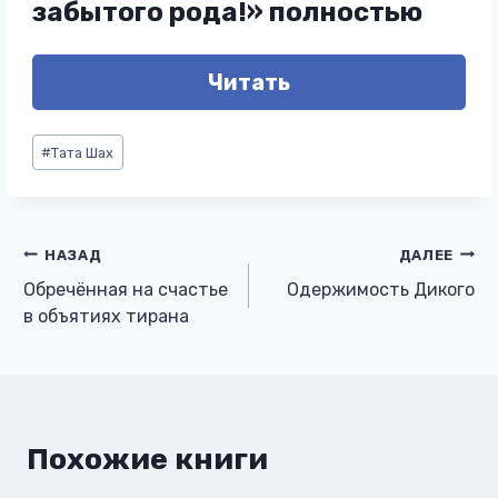
забытого рода!» полностью
Читать
Метки
#
Тата Шах
записи:
Навигация
НАЗАД
ДАЛЕЕ
Обречённая на счастье
Одержимость Дикого
по
в объятиях тирана
записям
Похожие книги