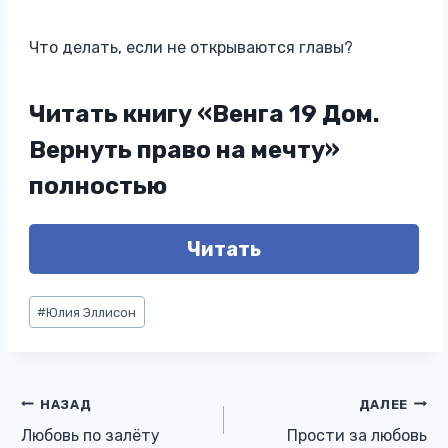
Что делать, если не открываются главы?
Читать книгу «Венга 19 Дом.
Вернуть право на мечту»
полностью
Читать
Метки
#
Юлия Эллисон
записи:
Навигация
НАЗАД
ДАЛЕЕ
Любовь по залёту
Прости за любовь