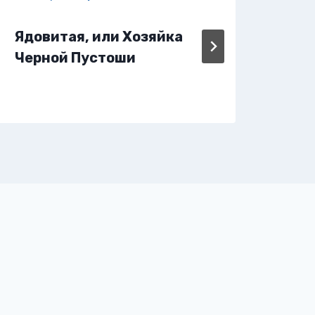
Яга.
Ядовитая, или Хозяйка
при
Черной Пустоши