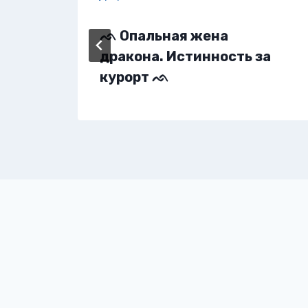
ᨒ Опальная жена
дракона. Истинность за
курорт ᨒ