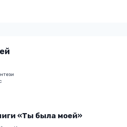
оей
энтези
с
ниги «Ты была моей»