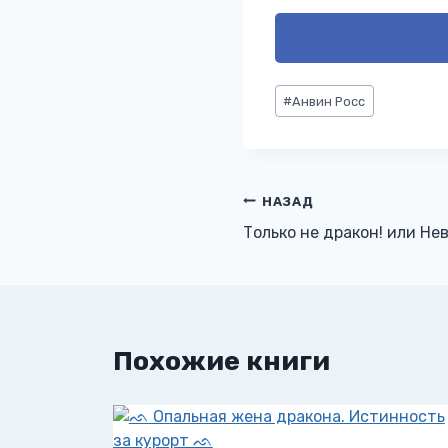
Метки
#
Анвин Росс
записи:
Навигация
НАЗАД
Только не дракон! или Нев
по
записям
Похожие книги