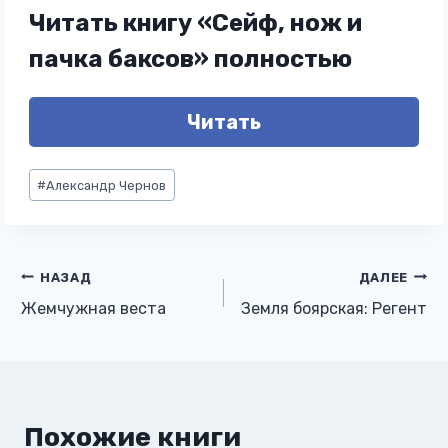
Читать книгу «Сейф, нож и
пачка баксов» полностью
Читать
Метки
#
Александр Чернов
записи:
Навигация
НАЗАД
ДАЛЕЕ
Жемчужная веста
Земля боярская: Регент
по
записям
Похожие книги