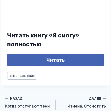
Читать книгу «Я смогу»
полностью
Читать
Метки
#
Мариэлла Вайз
записи:
Навигация
НАЗАД
ДАЛЕЕ
Когда отступают тени
Измена. Отомстить
по