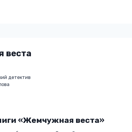
 веста
кий детектив
лова
ниги «Жемчужная веста»