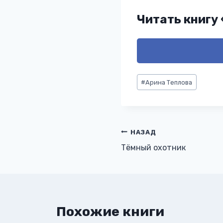
Читать книгу
Метки
#
Арина Теплова
записи:
Навигация
НАЗАД
Тёмный охотник
по
записям
Похожие книги