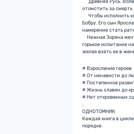
‍ Древняя Русь. Вол
отомстить за смерть 
Чтобы исполнить кля
Бобру. Его сын Яросл
намерение стать рат
Нежная Зоряна мечта
горькое испытание на
желая взять ее в жен
# Взросление героев
# От ненависти до л
# Постепенное разв
# Жизнь славян до к
# Нет откровенных сц
.
‍ОДНОТОМНИК
Каждая книга в цикле
порядке.