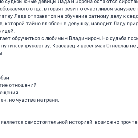
ею судьбы юные девицы Лада и Зоряна остаются сирота
обожаемого отца, вторая грезит о счастливом замужест
тву Лада отправятся на обучение ратному делу к сед
ав, которой тайно влюблен в девушку, изводит Ладу при
ницей.
ет обручиться с любимым Владимиром. Но судьба пос
 пути к супружеству. Красавец и весельчак Огнеслав не
ы
юбви
итие отношений
рещения
ен, но чувства на грани.
 является самостоятельной историей, возможно прочте