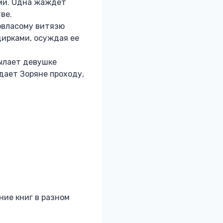
ми. Одна жаждет
ве.
овласому витязю
дирками, осуждая ее
ылает девушке
 дает Зоряне проходу,
ние книг в разном