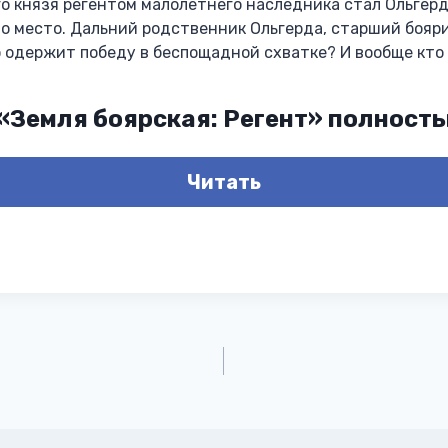
о князя регентом малолетнего наследника стал Ольгерд, 
то место. Дальний родственник Ольгерда, старший бояри
то одержит победу в беспощадной схватке? И вообще кт
 «Земля боярская: Регент» полност
Читать