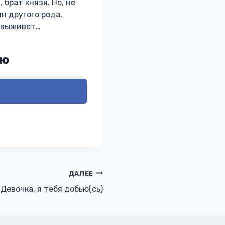
брат князя. Но, не
н другого рода,
о выживет…
ью
ДАЛЕЕ
Девочка, я тебя добью(сь)