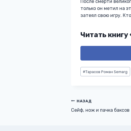
После смерти великог
только он метил на э
затеял свою игру. К
Читать книгу
Метки
#
Тарасов Роман Semarg
записи:
Навигация
НАЗАД
Сейф, нож и пачка баксов
по
записям