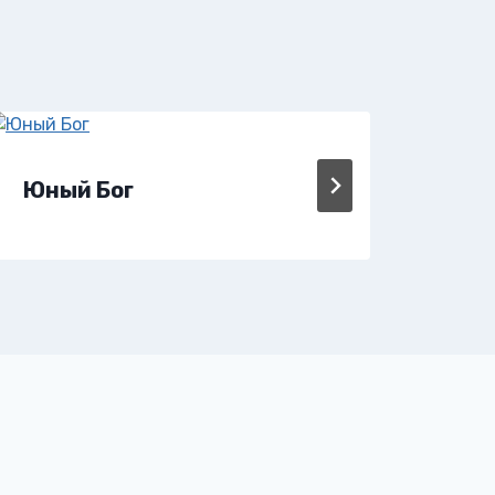
Юный Бог
Юзи