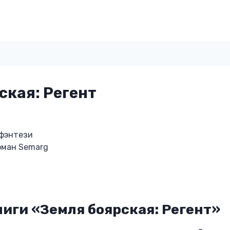
ская: Регент
 фэнтези
оман Semarg
иги «Земля боярская: Регент»