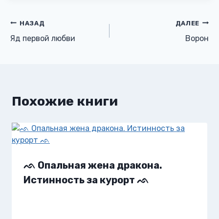
Навигация
НАЗАД
ДАЛЕЕ
Яд первой любви
Ворон
по
записям
Похожие книги
ᨒ Опальная жена дракона.
Истинность за курорт ᨒ