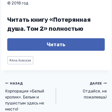
© 2018 год
Читать книгу «Потерянная
душа. Том 2» полностью
Читать
Метки
#
Ана Ховская
записи:
Навигация
НАЗАД
ДАЛЕЕ
Корпорация «Белый
Отдайся, не
по
кролик». Белым и
пожалеешь!
пушистым здесь не
записям
место!