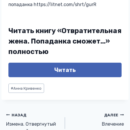
попаданка https://litnet.com/shrt/gurR
Читать книгу «Отвратительная
жена. Попаданка сможет…»
полностью
Читать
Метки
#
Анна Кривенко
записи:
Навигация
НАЗАД
ДАЛЕЕ
Измена. Отвергнутый
Влечение
по