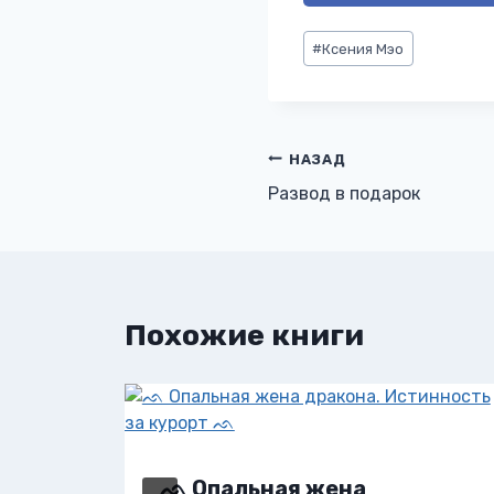
Метки
#
Ксения Мэо
записи:
Навигация
НАЗАД
Развод в подарок
по
записям
Похожие книги
ᨒ Опальная жена