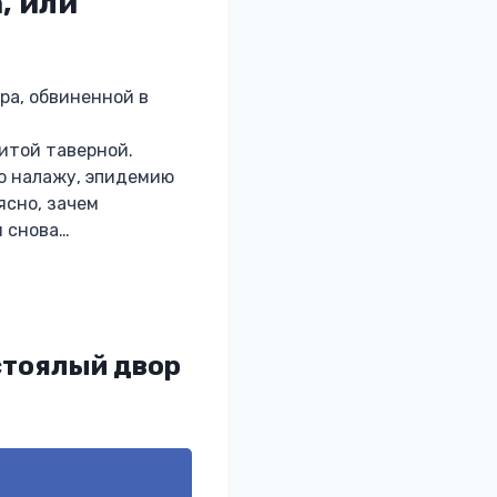
, или
ра, обвиненной в
итой таверной.
лю налажу, эпидемию
ясно, зачем
и снова…
стоялый двор