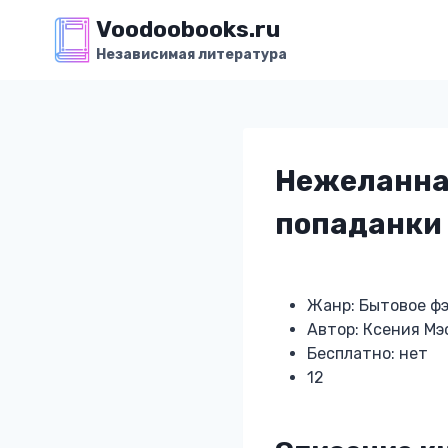
Перейти
Voodoobooks.ru
к
Независимая литература
содержимому
Нежеланна
попаданки
Жанр: Бытовое ф
Автор: Ксения Мэ
Бесплатно: нет
12