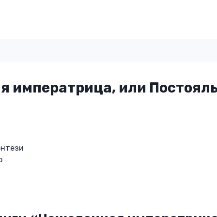
я императрица, или Постоял
энтези
о