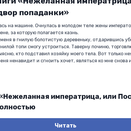
ниги «Нежеланная императрица
двор попаданки»
ась на машине. Очнулась в молодом теле жены императо
не, за которую полагается казнь.
 меня в гнилую болотистую деревеньку, отдарившись уб
й гнилой топи смогу устроиться. Таверну починю, торгов
ыясню, кто подставил хозяйку моего тела. Вот только не
еня ненавидит и сгноить хочет, являться ко мне снова 
 «Нежеланная императрица, или По
полностью
Читать