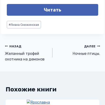
Читать
Метки
#
Лиана Снежинская
записи:
Навигация
НАЗАД
ДАЛЕЕ
Желанный трофей
Ночные птицы.
по
охотника на демонов
записям
Похожие книги