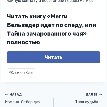
чайную комнату и восстановить свою магию?
Читать книгу «Мегги
Бельведер идет по следу, или
Тайна зачарованного чая»
полностью
Читать
Метки
#
Каталина Канн
записи:
Навигация
НАЗАД
ДАЛЕЕ
Измена. Отбор для
Твоя судьба —
по