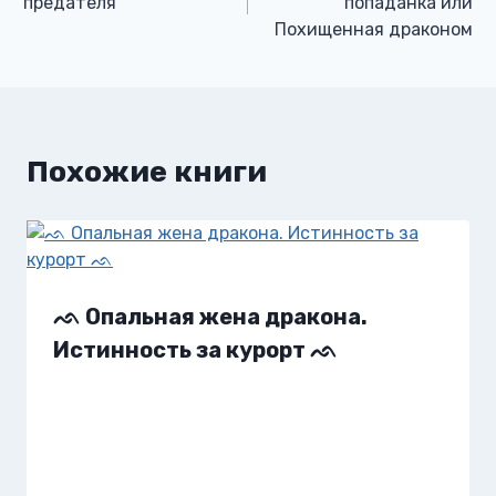
предателя
попаданка или
Похищенная драконом
записям
Похожие книги
ᨒ Опальная жена дракона.
Истинность за курорт ᨒ