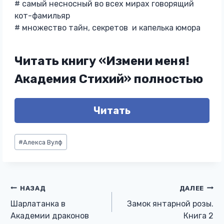
# самый несносный во всех мирах говорящий
кот-фамильяр
# множество тайн, секретов и капелька юмора
Читать книгу «Измени меня!
Академия Стихий» полностью
Читать
Метки
#
Алекса Вулф
записи:
Навигация
НАЗАД
ДАЛЕЕ
Шарлатанка в
Замок янтарной розы.
по
Академии драконов
Книга 2