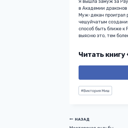
Я вышла замуж за Рау
в Академии драконов
Муж-декан проиграл р
чешуйчатым создания
способ быть ближе к 
выясню это, тем боле
Читать книгу
Метки
#
Виктория Миш
записи:
Навигация
НАЗАД