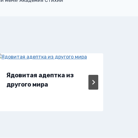
и меня! Академия Стихий
Ядовитая адептка из
Ябл
другого мира
Ли