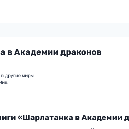
а в Академии драконов
 в другие миры
 Миш
ниги «Шарлатанка в Академии 