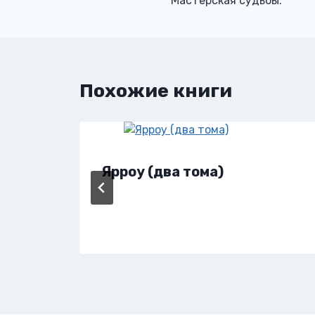
Мастерская судьбы.
по
записям
Похожие книги
Ярроу (два тома)