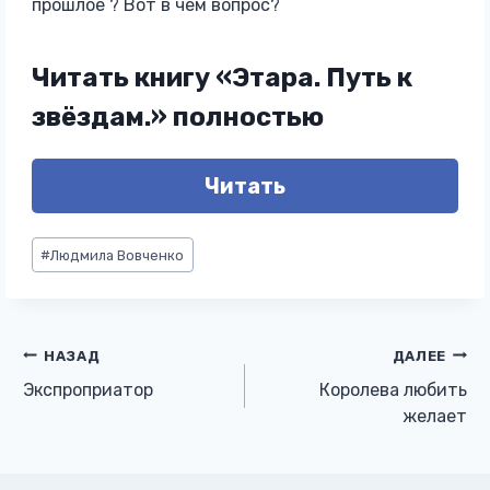
прошлое ? Вот в чём вопрос?
Читать книгу «Этара. Путь к
звёздам.» полностью
Читать
Метки
#
Людмила Вовченко
записи:
Навигация
НАЗАД
ДАЛЕЕ
Экспроприатор
Королева любить
по
желает
записям