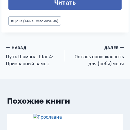
Читать
Метки
#
Fjolia (Анна Соломахина)
записи:
Навигация
НАЗАД
ДАЛЕЕ
Путь Шамана. Шаг 4:
Оставь свою жалость
по
Призрачный замок
для (себя) меня
записям
Похожие книги