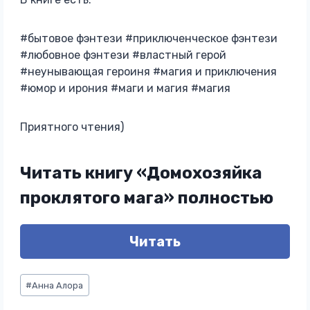
#бытовое фэнтези #приключенческое фэнтези
#любовное фэнтези #властный герой
#неунывающая героиня #магия и приключения
#юмор и ирония #маги и магия #магия
Приятного чтения)
Читать книгу «Домохозяйка
проклятого мага» полностью
Читать
Метки
#
Анна Алора
записи: