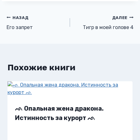
Навигация
НАЗАД
ДАЛЕЕ
Его запрет
Тигр в моей голове 4
по
записям
Похожие книги
ᨒ Опальная жена дракона.
Истинность за курорт ᨒ