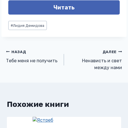
Читать
Метки
#
Лидия Демидова
записи:
Навигация
НАЗАД
ДАЛЕЕ
Тебе меня не получить
Ненависть и свет
по
между нами
записям
Похожие книги