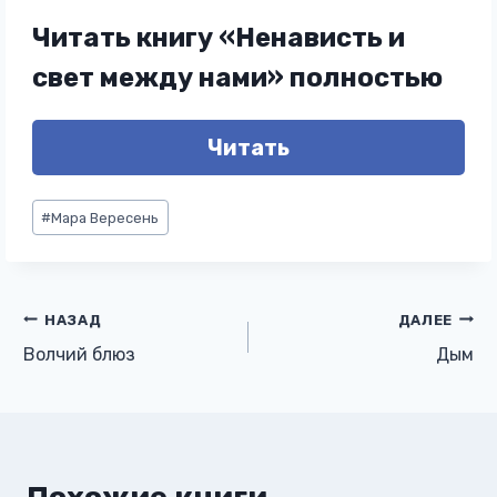
Читать книгу «Ненависть и
свет между нами» полностью
Читать
Метки
#
Мара Вересень
записи:
Навигация
НАЗАД
ДАЛЕЕ
Волчий блюз
Дым
по
записям
Похожие книги