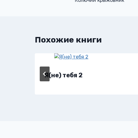
Колючий крыжовник
по
записям
Похожие книги
Я(не) тебя 2