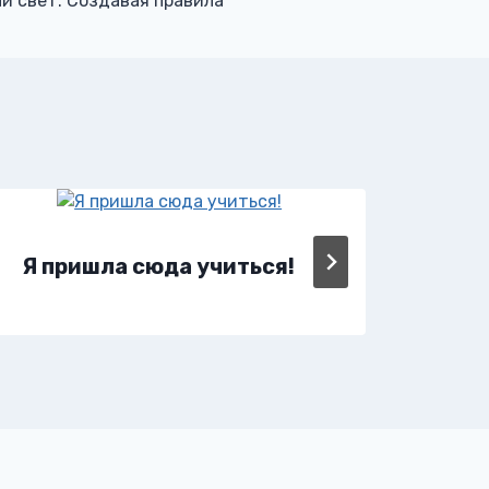
й свет. Создавая правила
Я пришла сюда учиться!
Я п