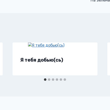
На зелёны
Я тебя добью(сь)