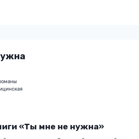
нужна
романы
ницинская
ниги «Ты мне не нужна»