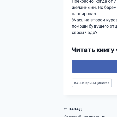
Прекрасно, когда от 
желанными. Но береме
планировал.
Учась на втором курс
помощи будущего отца
своем чаде?
Читать книгу
Метки
#
Анна Криницинская
записи:
Навигация
НАЗАД